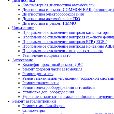
Диагностика
Компьютерная диагностика автомобилей
Диагностика и ремонт COMMON RAIL (ремонт дизе
Диагностика электрооборудования
Диагностика автомобилей с ГБО
Диагностика и ремонт ИММО
Чип-тюнинг
Программное отключение контроля катализатора
Программное отключение контроля сажевого фильт
Программное отключение контроля ЕГР ( EGR )
Программное отключение контроля мочевины AdBl
Программное отключение вихревых заслонок
Увеличение мощности авто
Автосервис
Квалифицированный ремонт ДВС
ремонт ходовой части автомобиля
Ремонт двигателя
Ремонт механизмов управления, тормозной систем
Ремонт трансмиссии
Ремонт электрооборудования автомобиля
Установка доп. оборудования
Удаление катализатора, сажевого фильтра, глушение
Ремонт автоэлектроники
Ремонт иммобилайзеров
Спидометры