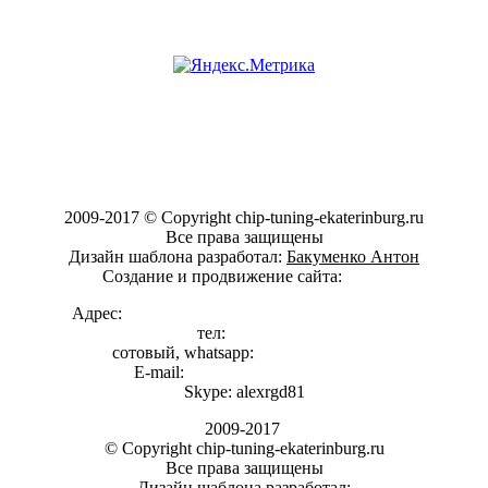
2009-2017 © Copyright chip-tuning-ekaterinburg.ru
Все права защищены
Дизайн шаблона разработал:
Бакуменко Антон
Создание и продвижение сайта:
vi007
Адрес:
г. Екатеринбург, ул. 1я Баритовая 127И
тел:
3286795
сотовый, whatsapp:
8-922-149-98-85
E-mail:
alexrgd-ekb@yandex.ru
Skype: alexrgd81
2009-2017
© Copyright chip-tuning-ekaterinburg.ru
Все права защищены
Дизайн шаблона разработал: