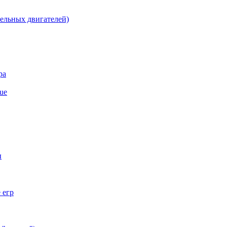
льных двигателей)
ра
ue
ы
 егр