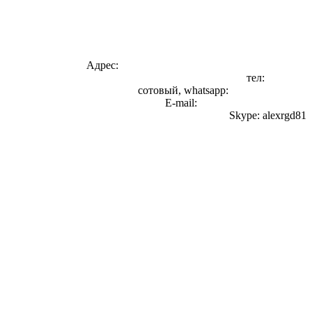
Адрес:
г. Екатеринбург, ул. 1я Баритовая 127И
тел:
3286795
сотовый, whatsapp:
8-922-149-98-85
E-mail:
alexrgd-ekb@yandex.ru
Skype: alexrgd81