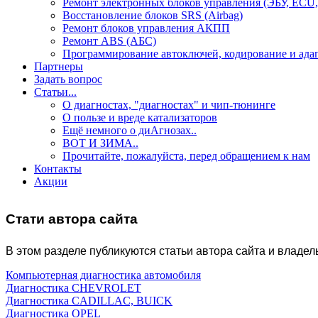
Ремонт электронных блоков управления (ЭБУ, ECU,
Восстановление блоков SRS (Airbag)
Ремонт блоков управления АКПП
Ремонт ABS (АБС)
Программирование автоключей, кодирование и ада
Партнеры
Задать вопрос
Статьи...
О диагностах, "диагностах" и чип-тюнинге
О пользе и вреде катализаторов
Ещё немного о диАгнозах..
ВОТ И ЗИМА..
Прочитайте, пожалуйста, перед обращением к нам
Контакты
Акции
Стати автора сайта
В этом разделе публикуются статьи автора сайта и владел
Компьютерная диагностика автомобиля
Диагностика CHEVROLET
Диагностика CADILLAC, BUICK
Диагностика OPEL