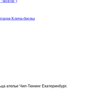
 "мозгов")
птация Ключа-брелка
ьца ателье Чип-Тюнинг Екатеринбург.