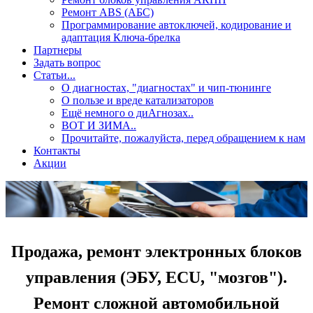
Ремонт ABS (АБС)
Программирование автоключей, кодирование и
адаптация Ключа-брелка
Партнеры
Задать вопрос
Статьи...
О диагностах, "диагностах" и чип-тюнинге
О пользе и вреде катализаторов
Ещё немного о диАгнозах..
ВОТ И ЗИМА..
Прочитайте, пожалуйста, перед обращением к нам
Контакты
Акции
Продажа, ремонт электронных блоков
управления (ЭБУ, ECU, "мозгов").
Ремонт сложной автомобильной