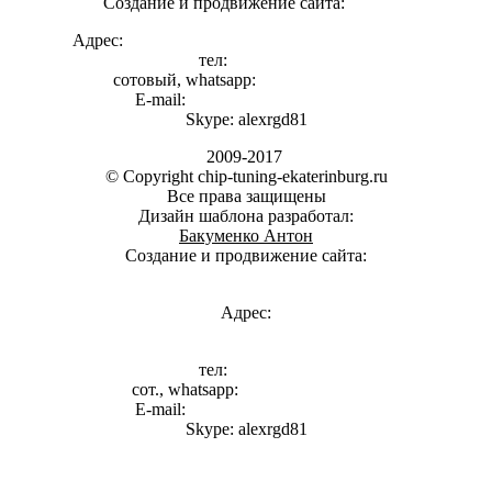
Создание и продвижение сайта:
vi007
Адрес:
г. Екатеринбург, ул. 1я Баритовая 127И
тел:
3286795
сотовый, whatsapp:
8-922-149-98-85
E-mail:
alexrgd-ekb@yandex.ru
Skype: alexrgd81
2009-2017
© Copyright chip-tuning-ekaterinburg.ru
Все права защищены
Дизайн шаблона разработал:
Бакуменко Антон
Создание и продвижение сайта:
vi007
Адрес:
г. Екатеринбург, ул. 1я Баритовая 127И
тел:
3286795
сот., whatsapp:
8-922-149-98-85
E-mail:
alexrgd-ekb@yandex.ru
Skype: alexrgd81