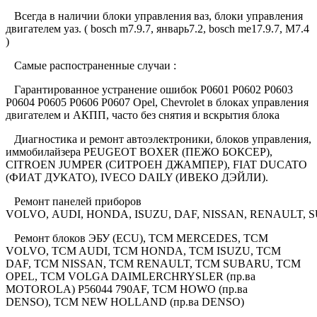
Всегда в наличии блоки управления ваз, блоки управления
двигателем уаз. ( bosch m7.9.7, январь7.2, bosch me17.9.7, М7.4
)
Самые распостраненные случаи :
Гарантированное устранение ошибок P0601 P0602 P0603
P0604 P0605 P0606 P0607 Opel, Chevrolet в блоках управления
двигателем и АКПП, часто без снятия и вскрытия блока
Диагностика и ремонт автоэлектроники, блоков управления,
иммобилайзера PEUGEOT BOXER (ПЕЖО БОКСЕР),
CITROEN JUMPER (СИТРОЕН ДЖАМПЕР), FIAT DUCATO
(ФИАТ ДУКАТО), IVECO DAILY (ИВЕКО ДЭЙЛИ).
Ремонт панелей приборов
VOLVO, AUDI, HONDA, ISUZU, DAF, NISSAN, RENAULT, 
Ремонт блоков ЭБУ (ECU), TCM MERCEDES, TCM
VOLVO, TCM AUDI, TCM HONDA, TCM ISUZU, TCM
DAF, TCM NISSAN, TCM RENAULT, TCM SUBARU, TCM
OPEL, TCM VOLGA DAIMLERCHRYSLER (пр.ва
MOTOROLA) P56044 790AF, TCM HOWO (пр.ва
DENSO), TCM NEW HOLLAND (пр.ва DENSO)